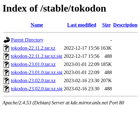
Index of /stable/tokodon
Name
Last modified
Size
Description
Parent Directory
-
tokodon-22.11.2.tar.xz
2022-12-17 15:56
163K
tokodon-22.11.2.tar.xz.sig
2022-12-17 15:56
488
tokodon-23.01.0.tar.xz
2023-01-01 22:09
185K
tokodon-23.01.0.tar.xz.sig
2023-01-01 22:09
488
tokodon-23.02.0.tar.xz
2023-02-16 23:30
207K
tokodon-23.02.0.tar.xz.sig
2023-02-16 23:30
488
Apache/2.4.53 (Debian) Server at kde.mirror.anlx.net Port 80